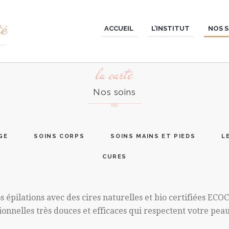
ACCUEIL
L’INSTITUT
NOS S
la carte
Nos soins
GE
SOINS CORPS
SOINS MAINS ET PIEDS
L
CURES
s épilations avec des cires naturelles et bio certifiées E
tionnelles très douces et efficaces qui respectent votre pea