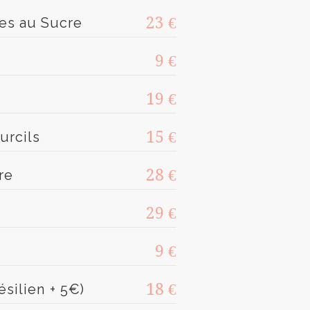
23 €
es au Sucre
9 €
19 €
15 €
urcils
28 €
re
29 €
9 €
18 €
ésilien + 5€)